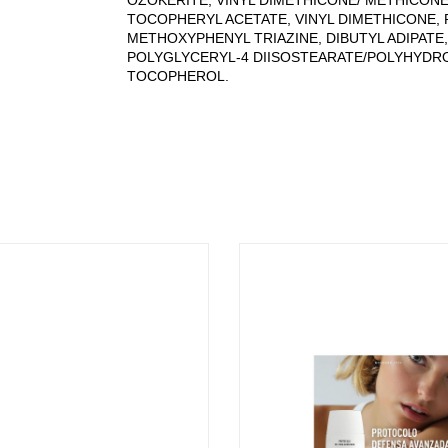
OZOKERITE, VINYL DIMETHICONE/ METHICON
TOCOPHERYL ACETATE, VINYL DIMETHICONE, 
METHOXYPHENYL TRIAZINE, DIBUTYL ADIPATE,
POLYGLYCERYL-4 DIISOSTEARATE/POLYHYDR
TOCOPHEROL.