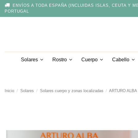
Nota:
ENVÍOS A TODA ESPAÑA (INCLUIDAS ISLAS, CEUTA Y M
este
PORTUGAL
sitio
web
incluye
un
sistema
de
accesibilidad.
Presione
Solares
Rostro
Cuerpo
Cabello
Control-
F11
para
ajustar
el
sitio
Inicio
Solares
Solares cuerpo y zonas localizadas
ARTURO ALBA 
web
a
las
personas
con
discapacidad
visual
que