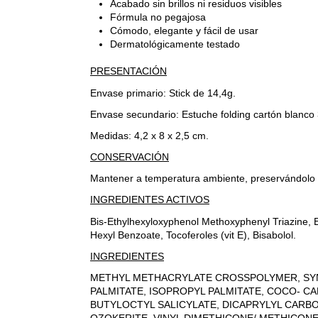
Acabado sin brillos ni residuos visibles
Fórmula no pegajosa
Cómodo, elegante y fácil de usar
Dermatológicamente testado
PRESENTACIÓN
Envase primario: Stick de 14,4g.
Envase secundario: Estuche folding cartón blanco
Medidas: 4,2 x 8 x 2,5 cm.
CONSERVACIÓN
Mantener a temperatura ambiente, preservándolo d
INGREDIENTES ACTIVOS
Bis-Ethylhexyloxyphenol Methoxyphenyl Triazine, E
Hexyl Benzoate, Tocoferoles (vit E), Bisabolol.
INGREDIENTES
METHYL METHACRYLATE CROSSPOLYMER, SYN
PALMITATE, ISOPROPYL PALMITATE, COCO- C
BUTYLOCTYL SALICYLATE, DICAPRYLYL CARB