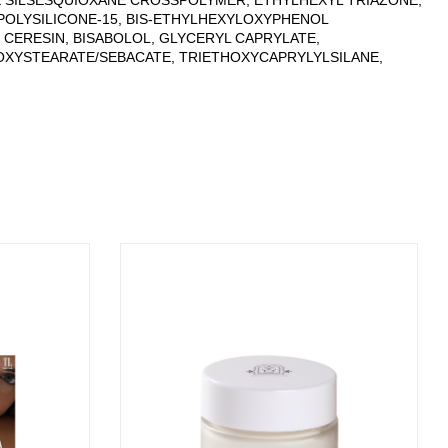
E SILSESQUIOXANE CROSSPOLYMER, ETHYLHEXYL TRIAZONE,
POLYSILICONE-15, BIS-ETHYLHEXYLOXYPHENOL
 CERESIN, BISABOLOL, GLYCERYL CAPRYLATE,
OXYSTEARATE/SEBACATE, TRIETHOXYCAPRYLYLSILANE,