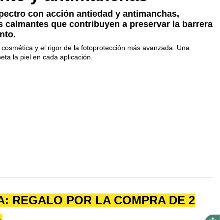
pectro con acción antiedad y antimanchas,
s calmantes que contribuyen a preservar la barrera
nto.
ta cosmética y el rigor de la fotoprotección más avanzada. Una
eta la piel en cada aplicación.
: REGALO POR LA COMPRA DE 2
Acces