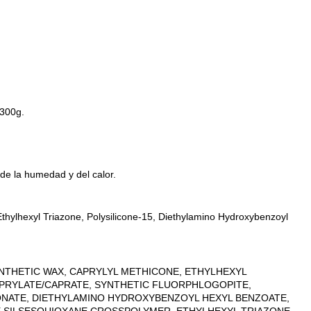
 300g.
e la humedad y del calor.
thylhexyl Triazone, Polysilicone-15, Diethylamino Hydroxybenzoyl
THETIC WAX, CAPRYLYL METHICONE, ETHYLHEXYL
APRYLATE/CAPRATE, SYNTHETIC FLUORPHLOGOPITE,
ONATE, DIETHYLAMINO HYDROXYBENZOYL HEXYL BENZOATE,