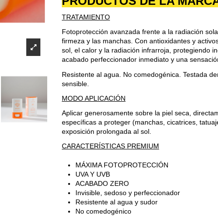
PRODUCTOS DE LA MARC
TRATAMIENTO
Fotoprotección avanzada frente a la radiación sola
firmeza y las manchas. Con antioxidantes y activos
sol, el calor y la radiación infrarroja, protegiendo 
acabado perfeccionador inmediato y una sensación
Resistente al agua. No comedogénica. Testada derm
sensible.
MODO APLICACIÓN
Aplicar generosamente sobre la piel seca, directam
específicas a proteger (manchas, cicatrices, tatuaj
exposición prolongada al sol.
CARACTERÍSTICAS PREMIUM
MÁXIMA FOTOPROTECCIÓN
UVA Y UVB
ACABADO ZERO
Invisible, sedoso y perfeccionador
Resistente al agua y sudor
No comedogénico