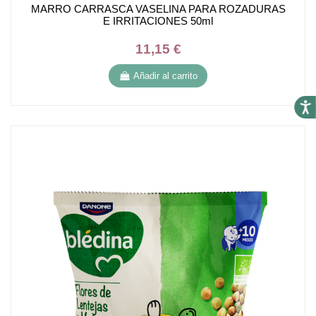
MARRO CARRASCA VASELINA PARA ROZADURAS
E IRRITACIONES 50ml
11,15 €
Añadir al carrito
Accesi