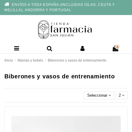
Nota:
ENVÍOS A TODA ESPAÑA (INCLUIDAS ISLAS, CEUTA Y
este
MELILLA), ANDORRA Y PORTUGAL
sitio
web
incluye
un
sistema
de
accesibilidad.
0
Inicio
Mamás y bebés
Biberones y vasos de entrenamiento
Biberones y vasos de entrenamiento
Seleccionar
2