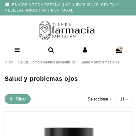
Nota:
ENVÍOS A TODA ESPAÑA (INCLUIDAS ISLAS, CEUTA Y
este
MELILLA), ANDORRA Y PORTUGAL
sitio
web
incluye
un
sistema
de
accesibilidad.
0
Inicio
Salud. Complementos alimenticios
Salud y problemas ojos
Salud y problemas ojos
Filtrar
Seleccionar
11