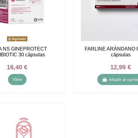
Agotado
A NS GINEPROTECT
FARLINE ARÁNDANO 
BIOTIC 30 cápsulas
cápsulas
16,40 €
12,99 €
View
Añadir al carrit