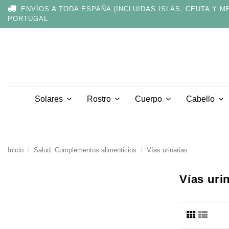
Nota:
ENVÍOS A TODA ESPAÑA (INCLUIDAS ISLAS, CEUTA Y M
este
PORTUGAL
sitio
web
incluye
un
sistema
de
accesibilidad.
Presione
Solares
Rostro
Cuerpo
Cabello
Control-
F11
para
ajustar
el
Inicio
Salud. Complementos alimenticios
Vías urinarias
sitio
web
a
Vías uri
las
personas
con
discapacidad
visual
que