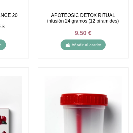
NCE 20
APOTEOSIC DETOX RITUAL
S
infusión 24 gramos (12 pirámides)
ES
9,50 €
o
Añadir al carrito