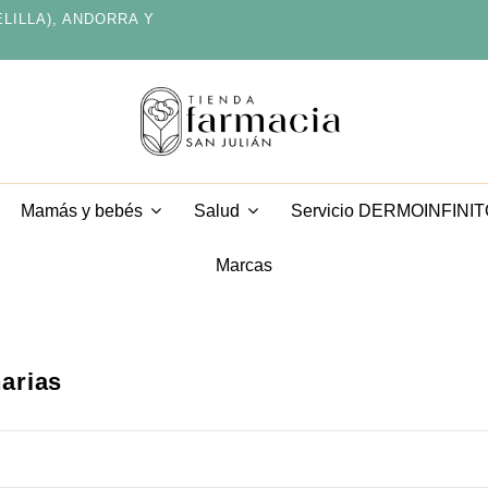
ELILLA), ANDORRA Y
Servicio DERMOINFINI
Mamás y bebés
Salud
Marcas
narias