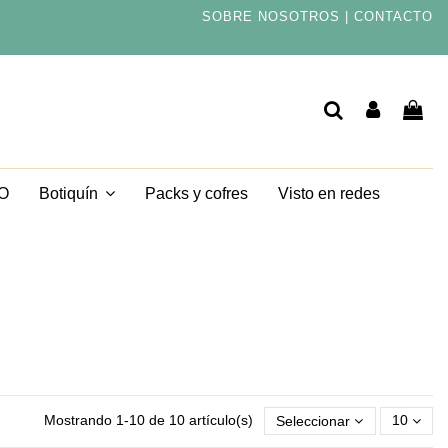
SOBRE NOSOTROS
|
CONTACTO
TO
Packs y cofres
Visto en redes
Botiquín
Mostrando 1-10 de 10 artículo(s)
Seleccionar
10