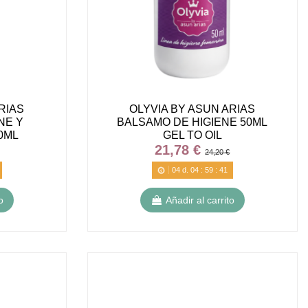
RIAS
OLYVIA BY ASUN ARIAS
NE Y
BALSAMO DE HIGIENE 50ML
0ML
GEL TO OIL
21,78 €
24,20 €
04
d.
04
:
59
:
40
o
Añadir al carrito