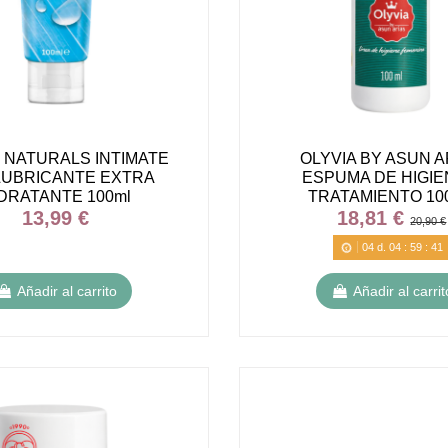
 NATURALS INTIMATE
OLYVIA BY ASUN A
LUBRICANTE EXTRA
ESPUMA DE HIGIE
DRATANTE 100ml
TRATAMIENTO 10
13,99 €
18,81 €
20,90 €
04
d.
04
:
59
:
40
Añadir al carrito
Añadir al carrit