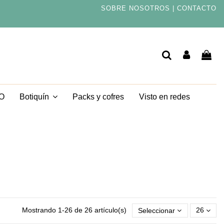
SOBRE NOSOTROS
|
CONTACTO
TO
Packs y cofres
Visto en redes
Botiquín
Mostrando 1-26 de 26 artículo(s)
Seleccionar
26