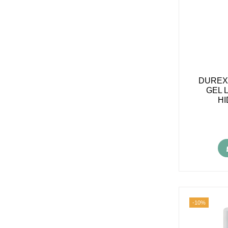
DUREX
GEL 
HI
-10%