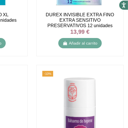
Acces
O XL
DUREX INVISIBLE EXTRA FINO
nidades
EXTRA SENSITIVO
PRESERVATIVOS 12 unidades
13,99 €
o
Añadir al carrito
-10%