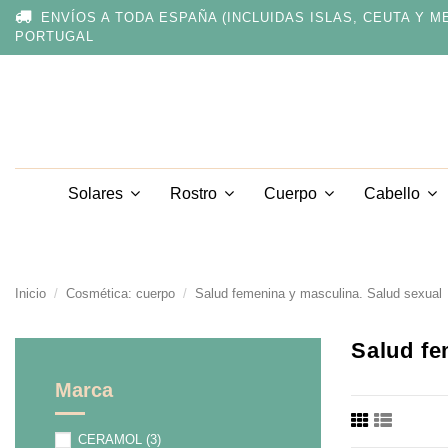
Nota:
ENVÍOS A TODA ESPAÑA (INCLUIDAS ISLAS, CEUTA Y M
este
PORTUGAL
sitio
web
incluye
un
sistema
de
accesibilidad.
Presione
Solares
Rostro
Cuerpo
Cabello
Control-
F11
para
ajustar
el
Inicio
Cosmética: cuerpo
Salud femenina y masculina. Salud sexual
sitio
web
a
Salud fe
las
personas
Marca
con
discapacidad
visual
CERAMOL
(3)
que