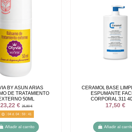
VIA BY ASUN ARIAS
CERAMOL BASE LIMP
MO DE TRATAMIENTO
ESPUMANTE FACI
EXTERNO 50ML
CORPORAL 311 40
23,22 €
17,50 €
25,80 €
04
d.
04
:
59
:
40
Añadir al carrito
Añadir al carrit