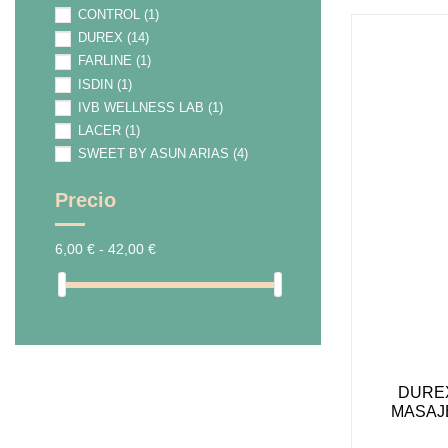
CONTROL
(1)
están
usando
DUREX
(14)
un
FARLINE
(1)
lector
ISDIN
(1)
de
IVB WELLNESS LAB
(1)
pantalla;
LACER
(1)
Presione
Control-
SWEET BY ASUN ARIAS
(4)
F10
para
Precio
abrir
un
menú
6,00 € - 42,00 €
de
accesibilidad.
DURE
MASAJE