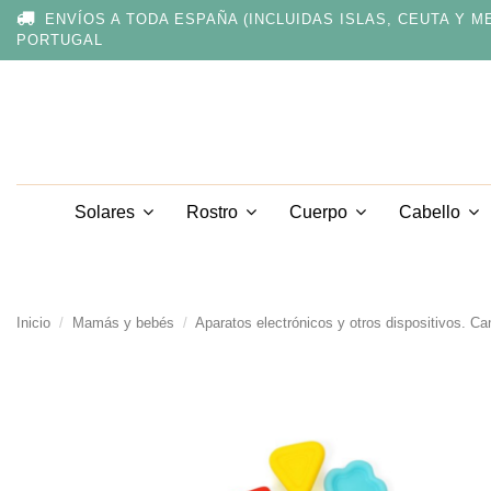
Nota:
ENVÍOS A TODA ESPAÑA (INCLUIDAS ISLAS, CEUTA Y M
este
PORTUGAL
sitio
web
incluye
un
sistema
de
accesibilidad.
Presione
Solares
Rostro
Cuerpo
Cabello
Control-
F11
para
ajustar
el
sitio
Inicio
Mamás y bebés
Aparatos electrónicos y otros dispositivos. Cana
web
a
las
personas
con
discapacidad
visual
que