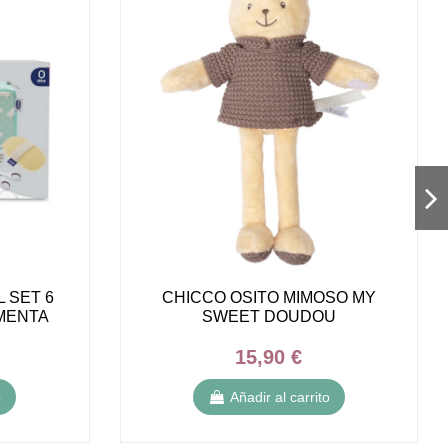
 SET 6
CHICCO OSITO MIMOSO MY
MENTA
SWEET DOUDOU
15,90 €
o
Añadir al carrito