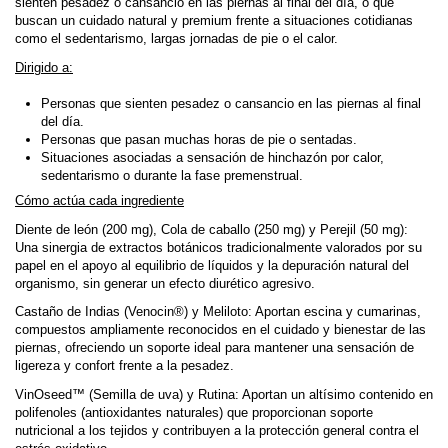
sienten pesadez o cansancio en las piernas al final del día, o que
buscan un cuidado natural y premium frente a situaciones cotidianas
como el sedentarismo, largas jornadas de pie o el calor.
Dirigido a:
Personas que sienten pesadez o cansancio en las piernas al final
del día.
Personas que pasan muchas horas de pie o sentadas.
Situaciones asociadas a sensación de hinchazón por calor,
sedentarismo o durante la fase premenstrual.
Cómo actúa cada ingrediente
Diente de león (200 mg), Cola de caballo (250 mg) y Perejil (50 mg):
Una sinergia de extractos botánicos tradicionalmente valorados por su
papel en el apoyo al equilibrio de líquidos y la depuración natural del
organismo, sin generar un efecto diurético agresivo.
Castaño de Indias (Venocin®) y Meliloto: Aportan escina y cumarinas,
compuestos ampliamente reconocidos en el cuidado y bienestar de las
piernas, ofreciendo un soporte ideal para mantener una sensación de
ligereza y confort frente a la pesadez.
VinOseed™ (Semilla de uva) y Rutina: Aportan un altísimo contenido en
polifenoles (antioxidantes naturales) que proporcionan soporte
nutricional a los tejidos y contribuyen a la protección general contra el