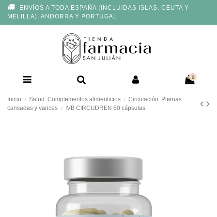
Nota:
ENVÍOS A TODA ESPAÑA (INCLUIDAS ISLAS, CEUTA Y
este
MELILLA), ANDORRA Y PORTUGAL
sitio
web
incluye
un
sistema
de
accesibilidad.
0
Inicio
Salud. Complementos alimenticios
Circulación. Piernas
cansadas y varices
IVB CIRCUDREN 60 cápsulas