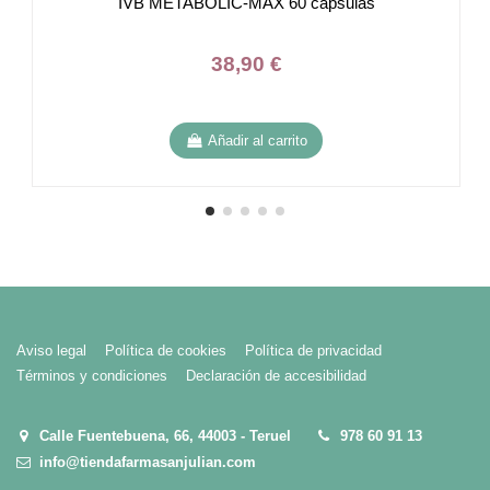
IVB METABOLIC-MAX 60 cápsulas
38,90 €
Añadir al carrito
Aviso legal
Política de cookies
Política de privacidad
Términos y condiciones
Declaración de accesibilidad
Calle Fuentebuena, 66, 44003 - Teruel
978 60 91 13
info@tiendafarmasanjulian.com