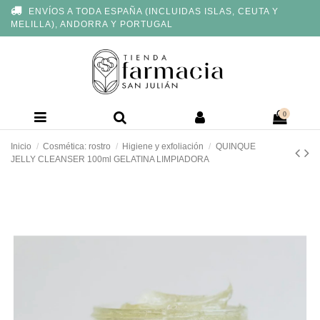
Nota:
ENVÍOS A TODA ESPAÑA (INCLUIDAS ISLAS, CEUTA Y
este
MELILLA), ANDORRA Y PORTUGAL
sitio
web
incluye
un
sistema
de
accesibilidad.
0
Inicio
Cosmética: rostro
Higiene y exfoliación
QUINQUE
JELLY CLEANSER 100ml GELATINA LIMPIADORA