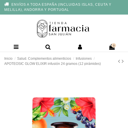
Nota:
ENVÍOS A TODA ESPAÑA (INCLUIDAS ISLAS, CEUTA Y
este
MELILLA), ANDORRA Y PORTUGAL
sitio
web
incluye
un
sistema
de
accesibilidad.
0
Inicio
Salud. Complementos alimenticios
Infusiones
APOTEOSIC GLOW ELIXIR infusión 24 gramos (12 pirámides)