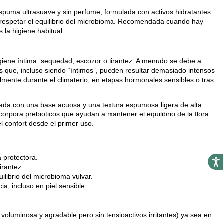
spuma ultrasuave y sin perfume, formulada con activos hidratantes
 a respetar el equilibrio del microbioma. Recomendada cuando hay
 la higiene habitual.
iene íntima: sequedad, escozor o tirantez. A menudo se debe a
s que, incluso siendo “íntimos”, pueden resultar demasiado intensos
lmente durante el climaterio, en etapas hormonales sensibles o tras
lada con una base acuosa y una textura espumosa ligera de alta
corpora prebióticos que ayudan a mantener el equilibrio de la flora
el confort desde el primer uso.
 protectora.
Acces
irantez.
ilibrio del microbioma vulvar.
a, incluso en piel sensible.
voluminosa y agradable pero sin tensioactivos irritantes) ya sea en