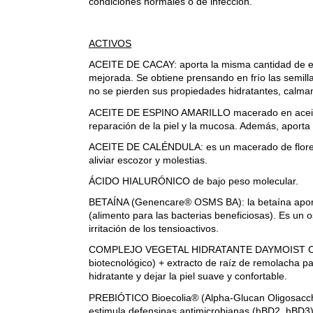
condiciones normales o de infección.
ACTIVOS
ACEITE DE CACAY: aporta la misma cantidad de esc
mejorada. Se obtiene prensando en frío las semill
no se pierden sus propiedades hidratantes, calmant
ACEITE DE ESPINO AMARILLO macerado en aceite d
reparación de la piel y la mucosa. Además, aporta 
ACEITE DE CALÉNDULA: es un macerado de flores de
aliviar escozor y molestias.
ÁCIDO HIALURÓNICO de bajo peso molecular.
BETAÍNA (Genencare® OSMS BA): la betaína aporta
(alimento para las bacterias beneficiosas). Es un 
irritación de los tensioactivos.
COMPLEJO VEGETAL HIDRATANTE DAYMOIST CLR: es 
biotecnológico) + extracto de raíz de remolacha p
hidratante y dejar la piel suave y confortable.
PREBIÓTICO Bioecolia® (Alpha-Glucan Oligosacchari
estimula defensinas antimicrobianas (hBD2, hBD3)