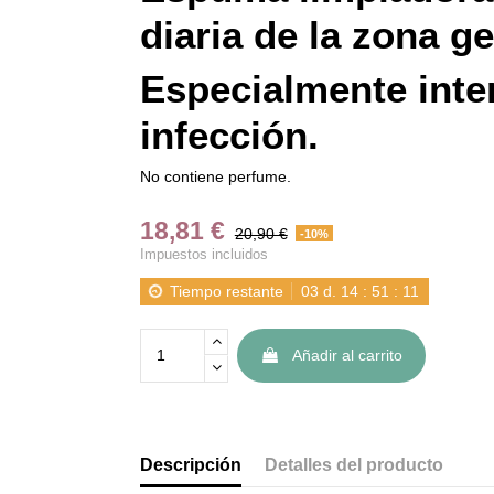
diaria de la zona ge
Especialmente inte
infección.
No contiene perfume.
18,81 €
20,90 €
-10%
Impuestos incluidos
Tiempo restante
03
d.
14
:
51
:
10
Añadir al carrito
Descripción
Detalles del producto