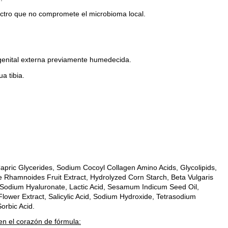
ro que no compromete el microbioma local.
genital externa previamente humedecida.
a tibia.
apric Glycerides, Sodium Cocoyl Collagen Amino Acids, Glycolipids,
 Rhamnoides Fruit Extract, Hydrolyzed Corn Starch, Beta Vulgaris
 Sodium Hyaluronate, Lactic Acid, Sesamum Indicum Seed Oil,
Flower Extract, Salicylic Acid, Sodium Hydroxide, Tetrasodium
orbic Acid.
n el corazón de fórmula: