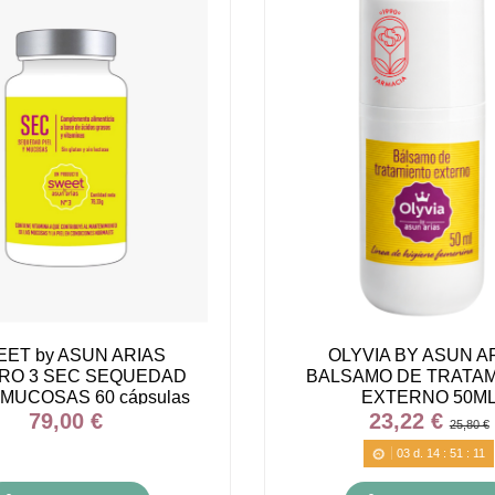
ET by ASUN ARIAS
OLYVIA BY ASUN A
RO 3 SEC SEQUEDAD
BALSAMO DE TRATA
 MUCOSAS 60 cápsulas
EXTERNO 50M
79,00 €
23,22 €
25,80 €
03
d.
14
:
51
:
10