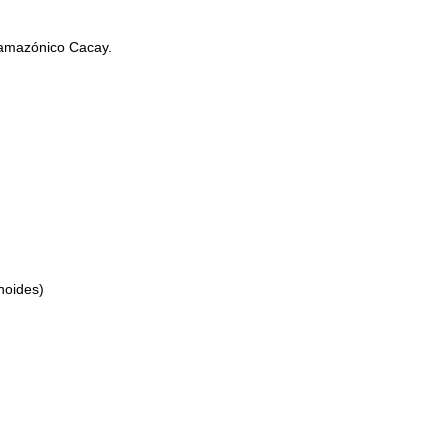
l amazónico Cacay.
oides)