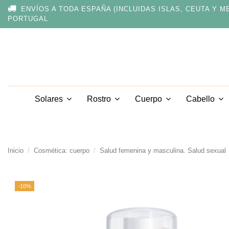
Nota:
ENVÍOS A TODA ESPAÑA (INCLUIDAS ISLAS, CEUTA Y M
este
PORTUGAL
sitio
web
incluye
un
sistema
de
accesibilidad.
Presione
Solares
Rostro
Cuerpo
Cabello
Control-
F11
para
ajustar
el
sitio
Inicio
Cosmética: cuerpo
Salud femenina y masculina. Salud sexual
web
a
las
-10%
personas
con
discapacidad
visual
que