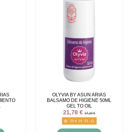
RIAS
OLYVIA BY ASUN ARIAS
MIENTO
BALSAMO DE HIGIENE 50ML
L
GEL TO OIL
21,78 €
24,20 €
03
d.
14
:
51
:
10